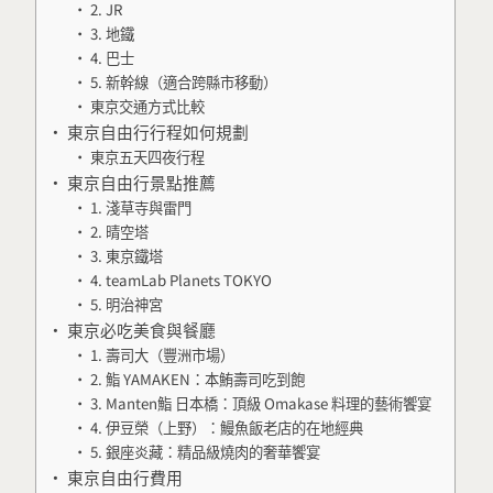
2. JR
3. 地鐵
4. 巴士
5. 新幹線（適合跨縣市移動）
東京交通方式比較
東京自由行行程如何規劃
東京五天四夜行程
東京自由行景點推薦
1. 淺草寺與雷門
2. 晴空塔
3. 東京鐵塔
4. teamLab Planets TOKYO
5. 明治神宮
東京必吃美食與餐廳
1. 壽司大（豐洲市場）
2. 鮨 YAMAKEN：本鮪壽司吃到飽
3. Manten鮨 日本橋：頂級 Omakase 料理的藝術饗宴
4. 伊豆榮（上野）：鰻魚飯老店的在地經典
5. 銀座炎藏：精品級燒肉的奢華饗宴
東京自由行費用