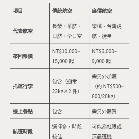
項目
傳統航空
廉價航空
長榮、華航、
樂桃、台灣虎
代表航空
日航、全日空
航、捷星
NT$10,000–
NT$6,000–
來回票價
15,000 起
9,000 起
需另外加購
包含（通常
托運行李
（約 NT$500–
23kg×2 件）
800/20kg）
機上餐點
包含
需另外購買
選擇多，時段
可能為紅眼或
航班時段
較佳
清晨班機