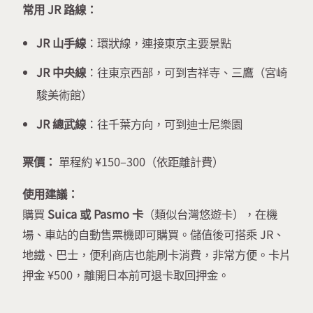
常用 JR 路線：
JR 山手線
：環狀線，連接東京主要景點
JR 中央線
：往東京西部，可到吉祥寺、三鷹（宮崎
駿美術館）
JR 總武線
：往千葉方向，可到迪士尼樂園
票價：
單程約 ¥150–300（依距離計費）
使用建議：
購買
Suica 或 Pasmo 卡
（類似台灣悠遊卡），在機
場、車站的自動售票機即可購買。儲值後可搭乘 JR、
地鐵、巴士，便利商店也能刷卡消費，非常方便。卡片
押金 ¥500，離開日本前可退卡取回押金。