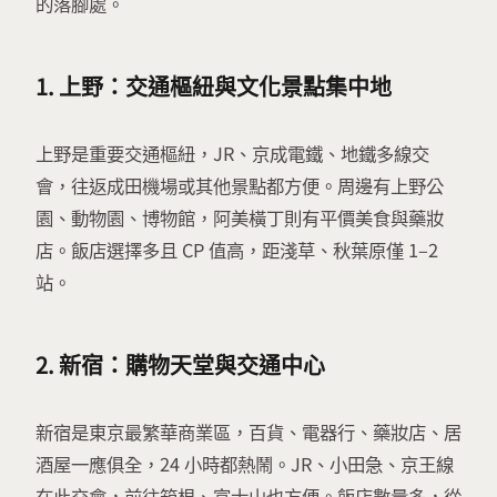
的落腳處。
1.
上野：交通樞紐與文化景點集中地
上野是重要交通樞紐，JR、京成電鐵、地鐵多線交
會，往返成田機場或其他景點都方便。周邊有上野公
園、動物園、博物館，阿美橫丁則有平價美食與藥妝
店。飯店選擇多且 CP 值高，距淺草、秋葉原僅 1–2
站。
2.
新宿：購物天堂與交通中心
新宿是東京最繁華商業區，百貨、電器行、藥妝店、居
酒屋一應俱全，24 小時都熱鬧。JR、小田急、京王線
在此交會，前往箱根、富士山也方便。飯店數量多，從