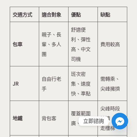
交通方式
適合對象
優點
缺點
舒適便
親子、長
利、彈性
包車
輩、多人
費用較高
高、中文
團
司機
班次密
自由行老
需轉乘、
JR
集、速度
手
尖峰擁擠
快、準點
尖峰時段
覆蓋範圍
地鐵
背包客
擁擠、需
立即諮詢
廣、便宜
走樓梯