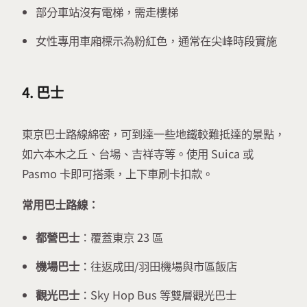
部分車站沒有電梯，需走樓梯
女性專用車廂標示為粉紅色，通常在尖峰時段實施
4. 巴士
東京巴士路線綿密，可到達一些地鐵較難抵達的景點，
如六本木之丘、台場、吉祥寺等。使用 Suica 或
Pasmo 卡即可搭乘，上下車刷卡扣款。
常用巴士路線：
都營巴士
：覆蓋東京 23 區
機場巴士
：往返成田/羽田機場與市區飯店
觀光巴士
：Sky Hop Bus 等雙層觀光巴士