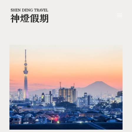
跳
Post
Mai
至
navigation
Me
主
要
內
容