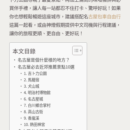
買伴手禮，讓人每一站都忍不住打卡、驚呼好玩！如果
你也想輕鬆暢遊這座城市，建議搭配名
古屋包車自由行
這篇一起看，或由神燈假期提供中文司機與行程建議，
讓你的旅程更順、更自由、更好玩！
本文目錄
名古屋是個什麼樣的地方？
名古屋必去近郊推薦景點10選
1. 吉卜力公園
2. 馬籠宿
3. 犬山城
4. 明治村博物館
6. 名古屋城
7. 白川鄉合掌村
8. 高山古街
9. 香嵐溪
10. 熱田神宮