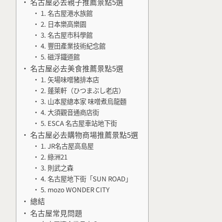
名古屋必去親子推薦景點5選
1. 名古屋港水族館
2. 日本樂高樂園
3. 名古屋市科學館
4. 豐田產業技術紀念館
5. 磁浮鐵道館
名古屋必去美食推薦景點5選
1. 矢場味噌豬排本店
2. 蓬萊軒（ひつまぶし老店）
3. 山本屋總本家 味噌煮烏龍麵
4. 大須觀音通商店街
5. ESCA 名古屋車站地下街
名古屋必去購物商場推薦景點5選
1. JR名古屋高島屋
2. 綠洲21
3. 則武之森
4. 名古屋地下街「SUN ROAD」
5. mozo WONDER CITY
總結
名古屋常見問題