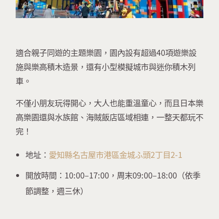
適合親子同遊的主題樂園，園內設有超過40項遊樂設
施與樂高積木造景，還有小型模擬城市與迷你積木列
車。
不僅小朋友玩得開心，大人也能重溫童心，而且日本樂
高樂園還與水族館、海賊飯店區域相連，一整天都玩不
完！
地址：
愛知縣名古屋市港區金城ふ頭2丁目2-1
開放時間：10:00–17:00，周末09:00–18:00（依季
節調整，週三休）