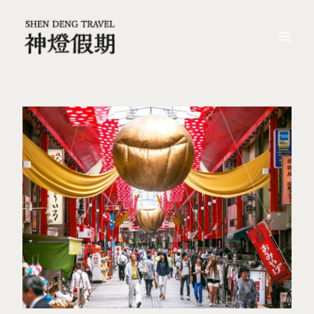
跳
Post
Mai
至
navigation
Me
主
要
內
容