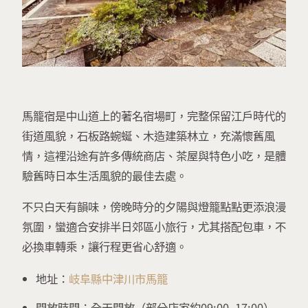
馬籠宿是中山道上的著名宿場町，完整保留江戶時代的
街道風貌，石板路蜿蜒、木造建築林立，充滿懷舊風
情，這裡沿途有許多傳統商店、茶屋與特色小吃，是體
驗舊時日本生活風貌的最佳去處。
不只白天有韻味，傍晚時分的夕陽與燈籠點點更添浪漫
氛圍，蠻適合安排半日郊區小旅行，尤其搭配包車，不
必換車轉乘，讓行程更省心舒適。
地址：
岐阜縣中津川市馬籠
開放時間：全天開放（部分店家約09:00–17:00）