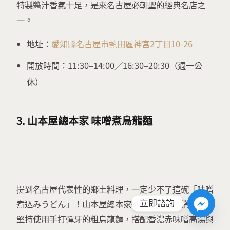
特製醬汁香氣十足，是來名古屋必朝聖的經典名店之
一。
地址：
愛知縣名古屋市熱田區神宮2丁目10-26
開放時間：11:30–14:00／16:30–20:30（週一公
休）
3. 山本屋總本家 味噌煮烏龍麵
提到名古屋代表性的鄉土料理，一定少不了這碗「味噌
煮込みうどん」！山本屋總本家從明治時代創業至今，
立即諮詢
堅持使用手打彈牙的粗烏龍麵，搭配香濃赤味噌高湯與