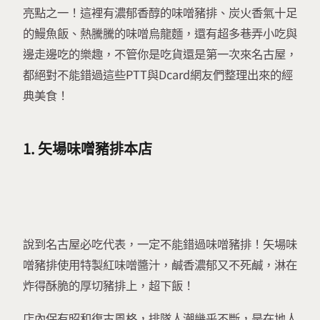
亮點之一！這裡有濃郁香醇的味噌豬排、炭火香氣十足
的鰻魚飯、熱騰騰的味噌烏龍麵，還有超多巷弄小吃與
邊走邊吃的樂趣，不管你是吃貨還是第一次來名古屋，
都絕對不能錯過這些PTT與Dcard網友們整理出來的經
典美食！
1. 矢場味噌豬排本店
說到名古屋必吃代表，一定不能錯過味噌豬排！矢場味
噌豬排使用特製紅味噌醬汁，鹹香濃郁又不死鹹，淋在
炸得酥脆的厚切豬排上，超下飯！
店內保有昭和復古風格，排隊人潮幾乎不斷，是在地人