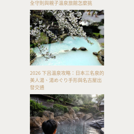
全守則與親子溫泉旅館怎麼挑
2026 下呂溫泉攻略：日本三名泉的
美人湯、湯めぐり手形與名古屋出
發交通