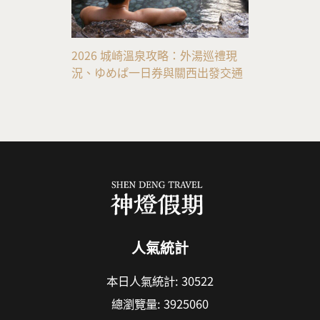
2026 城崎溫泉攻略：外湯巡禮現
況、ゆめぱ一日券與關西出發交通
人氣統計
本日人氣統計:
30522
總瀏覽量:
3925060